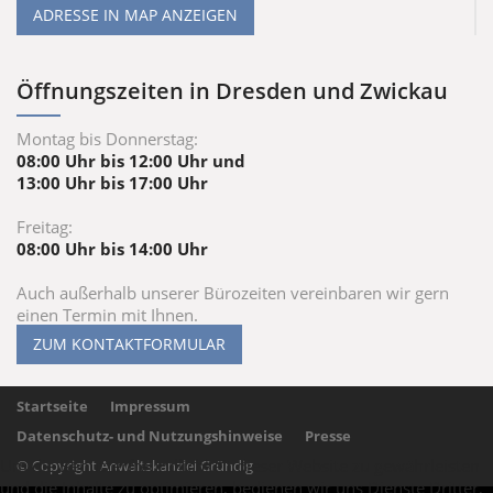
ADRESSE IN MAP ANZEIGEN
Öffnungszeiten in Dresden und Zwickau
Montag bis Donnerstag:
08:00 Uhr bis 12:00 Uhr und
13:00 Uhr bis 17:00 Uhr
Freitag:
08:00 Uhr bis 14:00 Uhr
Auch außerhalb unserer Bürozeiten vereinbaren wir gern
einen Termin mit Ihnen.
ZUM KONTAKTFORMULAR
Startseite
Impressum
Datenschutz- und Nutzungshinweise
Presse
Um die Benutzerfreundlichkeit dieser Website zu gewährleisten
© Copyright Anwaltskanzlei Gründig
und die Inhalte zu optimieren, bedienen wir uns Dienste Dritter,