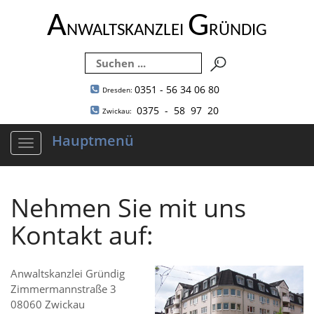
A
G
NWALTSKANZLEI
RÜNDIG
0351 - 56 34 06 80
Dresden:
0375 - 58 97 20
Zwickau:
Hauptmenü
Navigation
ein-/ausblenden
Nehmen Sie mit uns
Kontakt auf:
Anwaltskanzlei Gründig
Zimmermannstraße 3
08060 Zwickau