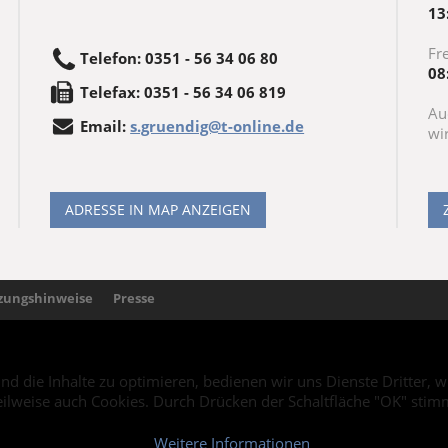
13
Fre
Telefon
:
0351 - 56 34 06 80
08
Tele
fax
:
0351 - 56 34 06 819
Au
Email:
s.gruendig@t-online.de
wi
ADRESSE IN MAP ANZEIGEN
zungshinweise
Presse
und die Inhalte zu optimieren, bedienen wir uns Dienste Dritter
eilweise auch Cookies. Durch Drücken der Schaltfläche "OK" stim
Weitere Informationen