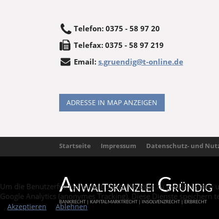
Telefon
:
0375 - 58 97 20
Tele
fax
:
0375 - 58 97 219
Email:
s.gruendig@t-online.de
ADRESSE IN MAP ANZEIGEN
Startseite
Impressum
Datenschutz- und Nut
A
G
Um die Benutzerfreundlichkeit dieser Website zu gewährleisten 
NWALTSKANZLEI
RÜNDIG
Google Analytics (anonymes Tracking). Diese Dienste speichern t
BANKRECHT | KAPITALMARKTRECHT | INSOLVENZRECHT | ERBRECHT
Akzeptieren
Ablehnen