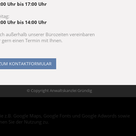
:00 Uhr bis 17:00 Uhr
itag:
:00 Uhr bis 14:00 Uhr
ch außerhalb unserer Bürozeiten vereinbaren
r gern einen Termin mit Ihnen.
ZUM KONTAKTFORMULAR
© Copyright Anwaltskanzlei Gründig
, wie z.B. Google Maps, Google Fonts und Google Adwords sowie
men Sie der Nutzung zu.