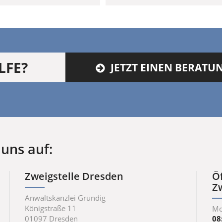
LFE?
JETZT EINEN BERAT
uns auf:
Zweigstelle Dresden
Ö
Z
Anwaltskanzlei Gründig
Königstraße 11
Mo
01097
Dresden
08