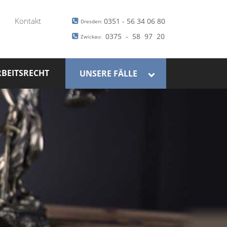
Kontakt
0351 - 56 34 06 80
Dresden:
0375 - 58 97 20
Zwickau:
BEITSRECHT
UNSERE FÄLLE