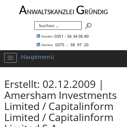
A
G
NWALTSKANZLEI
RÜNDIG
0351 - 56 34 06 80
Dresden:
0375 - 58 97 20
Zwickau:
Hauptmenü
Navigation
ein-/ausblenden
Erstellt: 02.12.2009 |
Amersham Investments
Limited / Capitalinform
Limited / Capitalinform