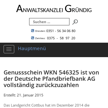
A
G
NWALTSKANZLEI
RÜNDIG
0351 - 56 34 06 80
Dresden:
0375 - 58 97 20
Zwickau:
Hauptmenü
Navigation
ein-/ausblenden
Genussschein WKN 546325 ist von
der Deutsche Pfandbriefbank AG
vollständig zurückzuzahlen
Erstellt: 21. Januar 2015
Das Landgericht Cottbus hat im Dezember 2014 die