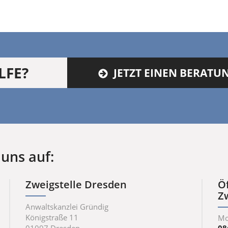
LFE?
JETZT EINEN BERAT
uns auf:
Zweigstelle Dresden
Ö
Z
Anwaltskanzlei Gründig
Königstraße 11
Mo