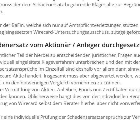
 muss der dem Scha­de­ner­satz ­be­geh­rende Kläger alle zur Beg
n.
r der BaFin, welche sich nur auf Amtspflichtverletzungen stütze
ag eingesetzten Wirecard-Untersuchungsausschuss, zutage geför
denersatz vom Aktionär / Anleger durchgeset
entlicher Teil der hierbei zu entscheidenden juristischen Fragen 
individuell eingeleitete Klageverfahren unterbrechen und den mit
rsatzansprüche im Einzelfall sind deshalb vor allem dann sinnvo
irecard Aktie handelt. Insgesamt muss aber abgewartet werden, w
hat, um den notwendigen Vergleich vornehmen zu können.
bei Vermittlung von Aktien, Anleihen, Fonds und Zertifikaten dur
 können. Üblicherweise hängt dies von der individuellen Berat
trug von Wirecard selbst dem Berater hierbei aber nicht vorwerf
r eine individuelle Prüfung der Schadensersatzansprüche zur Ver