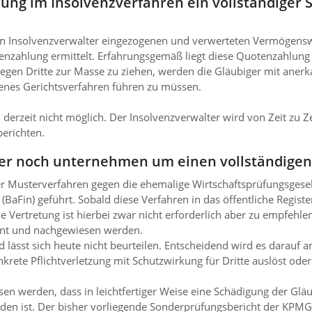
ng im Insolvenzverfahren ein vollständiger 
en Insolvenzverwalter eingezogenen und verwerteten Vermögenswer
zahlung ermittelt. Erfahrungsgemäß liegt diese Quotenzahlung i
egen Dritte zur Masse zu ziehen, werden die Gläubiger mit anerk
genes Gerichtsverfahren führen zu müssen.
derzeit nicht möglich. Der Insolvenzverwalter wird von Zeit zu Z
erichten.
er noch unternehmen um einen vollständigen 
ger Musterverfahren gegen die ehemalige Wirtschaftsprüfungsgese
BaFin) geführt. Sobald diese Verfahren in das öffentliche Regist
e Vertretung ist hierbei zwar nicht erforderlich aber zu empfehl
nnt und nachgewiesen werden.
nd lässt sich heute nicht beurteilen. Entscheidend wird es darau
ete Pflichtverletzung mit Schutzwirkung für Dritte auslöst oder
 werden, dass in leichtfertiger Weise eine Schädigung der Gläub
 ist. Der bisher vorliegende Sonderprüfungsbericht der KPMG A