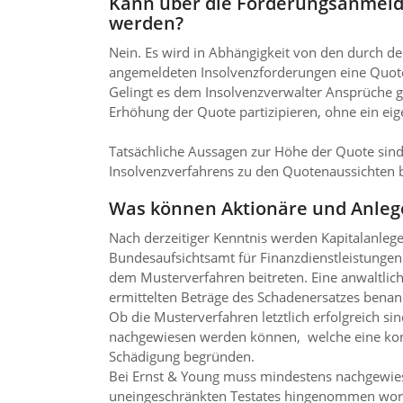
Kann über die Forderungsanmeldu
werden?
Nein. Es wird in Abhängigkeit von den durch d
angemeldeten Insolvenzforderungen eine Quoten
Gelingt es dem Insolvenzverwalter Ansprüche g
Erhöhung der Quote partizipieren, ohne ein ei
Tatsächliche Aussagen zur Höhe der Quote sind 
Insolvenzverfahrens zu den Quotenaussichten b
Was können Aktionäre und Anleg
Nach derzeitiger Kennt­nis werden Kapitalanle
Bundesaufsichtsamt für Finanzdienstleistungen (
dem Musterverfahren beitreten. Eine anwaltlich
ermittelten Beträge des Schadenersatzes bena
Ob die Musterverfahren letztlich erfolgreich si
nachgewiesen werden können, welche eine konkr
Schädigung begründen.
Bei Ernst & Young muss mindestens nachgewiesen
uneingeschränkten Testates hingenommen worden