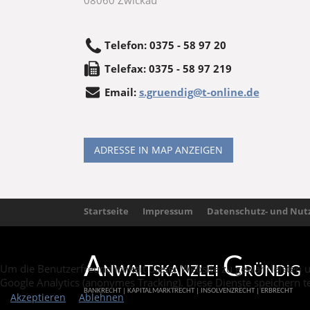
08060
Zwickau
Telefon
:
0375 - 58 97 20
Tele
fax
:
0375 - 58 97 219
Email:
s.gruendig@t-online.de
ADRESSE IN MAP ANZEIGEN
Startseite
Impressum
Datenschutz- und Nut
A
G
Um die Benutzerfreundlichkeit dieser Website zu gewährleisten 
NWALTSKANZLEI
RÜNDIG
Google Analytics (anonymes Tracking). Diese Dienste speichern t
BANKRECHT | KAPITALMARKTRECHT | INSOLVENZRECHT | ERBRECHT
Akzeptieren
Ablehnen