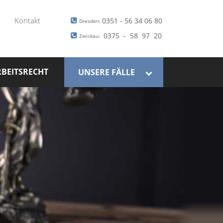
Kontakt
0351 - 56 34 06 80
Dresden:
0375 - 58 97 20
Zwickau:
BEITSRECHT
UNSERE FÄLLE