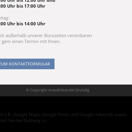
:00 Uhr bis 12:00 Uhr und
:00 Uhr bis 17:00 Uhr
itag:
:00 Uhr bis 14:00 Uhr
ch außerhalb unserer Bürozeiten vereinbaren
r gern einen Termin mit Ihnen.
ZUM KONTAKTFORMULAR
© Copyright Anwaltskanzlei Gründig
, wie z.B. Google Maps, Google Fonts und Google Adwords sowie
men Sie der Nutzung zu.