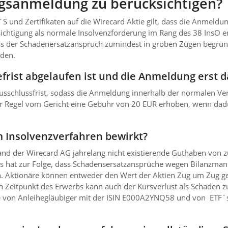
ngsanmeldung zu berücksichtigen?
´S und Zertifikaten auf die Wirecard Aktie gilt, dass die Anmel
ichtigung als normale Insolvenzforderung im Rang des 38 InsO er
s der Schadenersatzanspruch zumindest in groben Zügen begründe
den.
efrist abgelaufen ist und die Anmeldung ers
e Ausschlussfrist, sodass die Anmeldung innerhalb der normalen Ve
r Regel vom Gericht eine Gebühr von 20 EUR erhoben, wenn dadu
 Insolvenzverfahren bewirkt?
nd der Wirecard AG jahrelang nicht existierende Guthaben von zul
s hat zur Folge, dass Schadensersatzansprüche wegen Bilanzmani
. Aktionäre können entweder den Wert der Aktien Zug um Zug ge
h Zeitpunkt des Erwerbs kann auch der Kursverlust als Schaden z
che von Anleihegläubiger mit der ISIN E000A2YNQ58 und von ETF´s