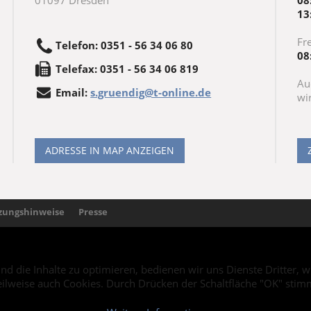
01097
Dresden
08
13
Fre
Telefon
:
0351 - 56 34 06 80
08
Tele
fax
:
0351 - 56 34 06 819
Au
Email:
s.gruendig@t-online.de
wi
ADRESSE IN MAP ANZEIGEN
zungshinweise
Presse
und die Inhalte zu optimieren, bedienen wir uns Dienste Dritter
eilweise auch Cookies. Durch Drücken der Schaltfläche "OK" stim