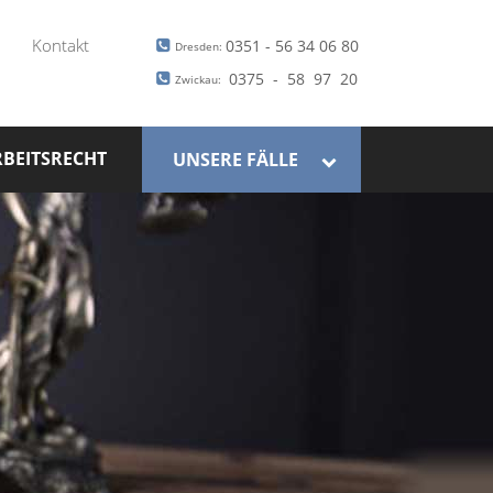
Kontakt
0351 - 56 34 06 80
Dresden:
0375 - 58 97 20
Zwickau:
BEITSRECHT
UNSERE FÄLLE