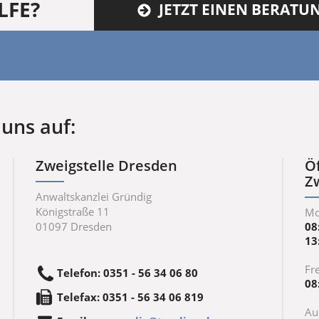
LFE?
JETZT EINEN BERAT
uns auf:
Zweigstelle Dresden
Ö
Z
Anwaltskanzlei Gründig
Königstraße 11
Mo
01097
Dresden
08
13
Fre
Telefon
:
0351 - 56 34 06 80
08
Tele
fax
:
0351 - 56 34 06 819
Au