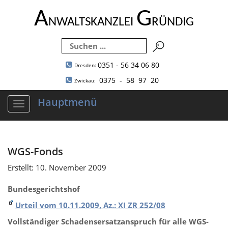
A
G
NWALTSKANZLEI
RÜNDIG
0351 - 56 34 06 80
Dresden:
0375 - 58 97 20
Zwickau:
Hauptmenü
Navigation
ein-/ausblenden
WGS-Fonds
Erstellt: 10. November 2009
Bundesgerichtshof
Urteil vom 10.11.2009, Az.: XI ZR 252/08
Vollständiger Schadensersatzanspruch für alle WGS-